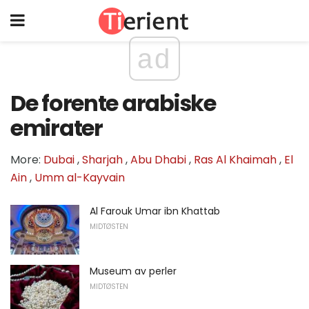
ad
De forente arabiske
emirater
More:
Dubai
,
Sharjah
,
Abu Dhabi
,
Ras Al Khaimah
,
El
Ain
,
Umm al-Kayvain
Al Farouk Umar ibn Khattab
MIDTØSTEN
Museum av perler
MIDTØSTEN