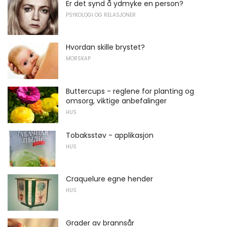
Er det synd å ydmyke en person?
PSYKOLOGI OG RELASJONER
Hvordan skille brystet?
MORSKAP
Buttercups - reglene for planting og
omsorg, viktige anbefalinger
HUS
Tobaksstøv - applikasjon
HUS
Craquelure egne hender
HUS
Grader av brannsår