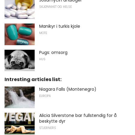
Josamycin analoger
SKJØNNHET OG HELSE
Manikyr i turkis kjole
MOTE
Pugs: omsorg
HUS
Intresting articles list:
Niagara Falls (Montenegro)
EUROPA
Alicia Silverstone bar fullstendig for å
beskytte dyr
STJERNERS