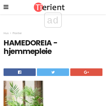
ad
Hus
Planter
HAMEDOREIA -
hjemmepleie