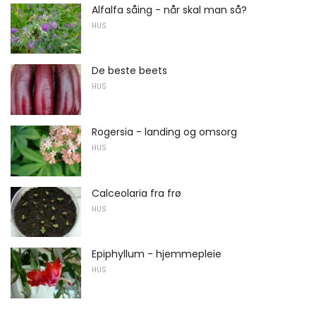
Alfalfa såing - når skal man så?
HUS
De beste beets
HUS
Rogersia - landing og omsorg
HUS
Calceolaria fra frø
HUS
Epiphyllum - hjemmepleie
HUS