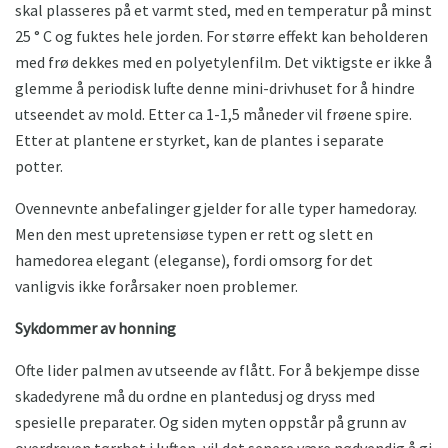
skal plasseres på et varmt sted, med en temperatur på minst
25 ° C og fuktes hele jorden. For større effekt kan beholderen
med frø dekkes med en polyetylenfilm. Det viktigste er ikke å
glemme å periodisk lufte denne mini-drivhuset for å hindre
utseendet av mold. Etter ca 1-1,5 måneder vil frøene spire.
Etter at plantene er styrket, kan de plantes i separate
potter.
Ovennevnte anbefalinger gjelder for alle typer hamedoray.
Men den mest upretensiøse typen er rett og slett en
hamedorea elegant (eleganse), fordi omsorg for det
vanligvis ikke forårsaker noen problemer.
Sykdommer av honning
Ofte lider palmen av utseende av flått. For å bekjempe disse
skadedyrene må du ordne en plantedusj og dryss med
spesielle preparater. Og siden myten oppstår på grunn av
overdreven tørrhet i luften, vil det senere være nødvendig å gi