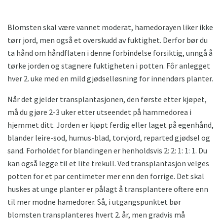
Blomsten skal være vannet moderat, hamedorayen liker ikke
tørr jord, men også et overskudd av fuktighet. Derfor bør du
ta hånd om håndflaten i denne forbindelse forsiktig, unngå å
tørke jorden og stagnere fuktigheten i potten. Fôr anlegget
hver 2. uke med en mild gjødselløsning for innendørs planter.
Når det gjelder transplantasjonen, den første etter kjøpet,
må du gjøre 2-3 uker etter utseendet på hammedorea i
hjemmet ditt. Jorden er kjøpt ferdig eller laget på egenhånd,
blander leire-sod, humus-blad, torvjord, reparted gjødsel og
sand. Forholdet for blandingen er henholdsvis 2: 2: 1: 1: 1. Du
kan også legge til et lite trekull. Ved transplantasjon velges
potten for et par centimeter mer enn den forrige. Det skal
huskes at unge planter er pålagt å transplantere oftere enn
til mer modne hamedorer. Så, i utgangspunktet bør
blomsten transplanteres hvert 2. år, men gradvis må