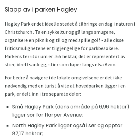
Slapp av i parken Hagley
Hagley Park er det ideelle stedet å tilbringe en dag i naturen i
Christchurch . Ta en sykkeltur og gå langs smugene,
organisere en piknik og til og med spille golf - alle disse
fritidsmulighetene er tilgjengelige for parkbesøkere.
Parkens territorium er 165 hektar, det er representert av
stier, idrettsanlegg, stier som løper langs elva Avon.
For bedre å navigere i de lokale omgivelsene er det ikke
nødvendig med en turist å vite at hovedparken ligger i en
park, er delt inn i tre separate deler:
Små Hagley Park (dens område på 6,96 hektar)
ligger sør for Harper Avenue;
North Hagley Park ligger også i sør og opptar
87,17 hektar;