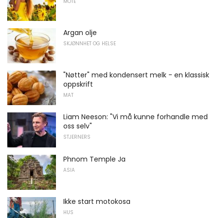
MOTE
Argan olje
SKJØNNHET OG HELSE
"Nøtter" med kondensert melk - en klassisk
oppskrift
MAT
Liam Neeson: "Vi må kunne forhandle med
oss ​​selv"
STJERNERS
Phnom Temple Ja
ASIA
Ikke start motokosa
HUS