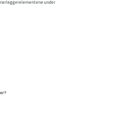
il rørleggerelementene under
ter?