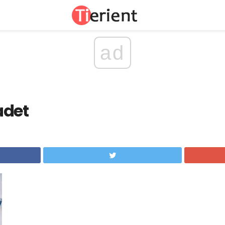
ad
adet