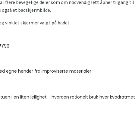
ar flere bevegelige deler som om nødvendig lett åpner tilgang t
s også et badskjermbilde.
og vinklet skjermer valgt på badet.
 rygg
ed egne hender fra improviserte materialer
 stuen i en liten leilighet - hvordan rationelt bruk hver kvadratme