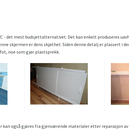
VC - det mest budsjettalternativet. Det kan enkelt produseres uav
nne skjermen er dens skjøthet. Siden denne detalj er plassert i d
fot, noe som gjør plastsprekk.
er kan også gjøres fra gjenværende materialer etter reparasjon av