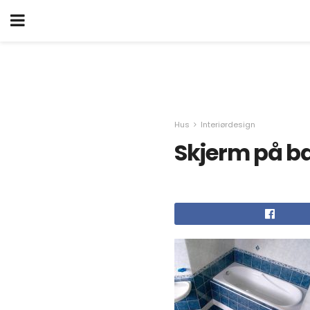
Hus
Interiørdesign
Skjerm på b