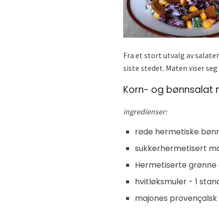
Fra et stort utvalg av sala
siste stedet. Maten viser se
Korn- og bønnsalat 
ingredienser:
røde hermetiske bønn
sukkerhermetisert mai
Hermetiserte grønne e
hvitløksmuler - 1 sta
majones provençalsk -