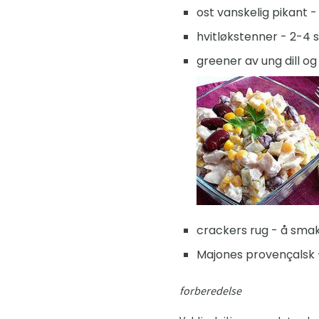
ost vanskelig pikant - 
hvitløkstenner - 2-4 s
greener av ung dill og
crackers rug - å smak
Majones provençalsk -
forberedelse