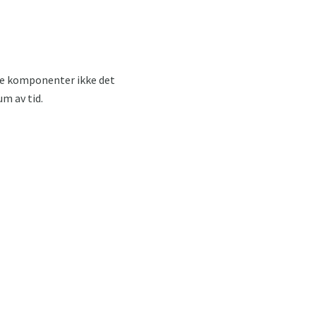
re komponenter ikke det
m av tid.