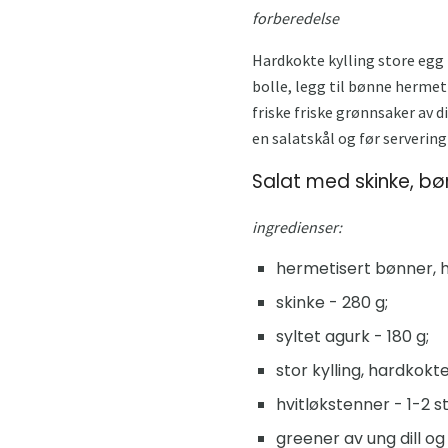
forberedelse
Hardkokte kylling store egg 
bolle, legg til bønne hermeti
friske friske grønnsaker av d
en salatskål og før servering
Salat med skinke, bø
ingredienser:
hermetisert bønner, hv
skinke - 280 g;
syltet agurk - 180 g;
stor kylling, hardkokte
hvitløkstenner - 1-2 st
greener av ung dill og 