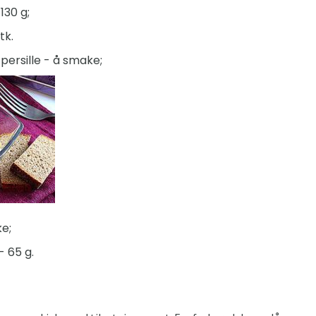
130 g;
tk.
 persille - å smake;
e;
 65 g.