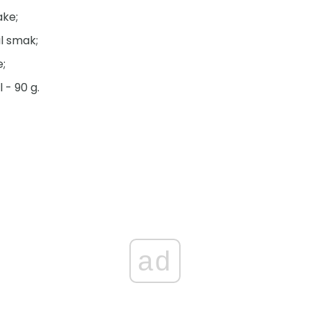
ake;
il smak;
e;
- 90 g.
ad