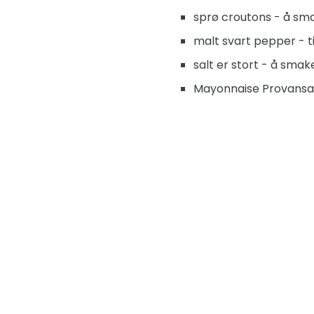
sprø croutons - å sm
malt svart pepper - t
salt er stort - å smak
Mayonnaise Provansal 