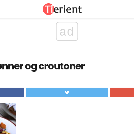
ad
ønner og croutoner