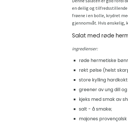
Denne salaten er god fordi de
en deilig og tilfredsstillend
frøene i en bolle, krydret m
gjennomvåt. Hvis ønskelig, ka
Salat med røde herme
ingredienser:
røde hermetiske bønn
røkt pølse (helst skar
store kylling hardkokt
greener av ung dill og
kjeks med smak av shi
salt - å smake;
majones provençalsk -