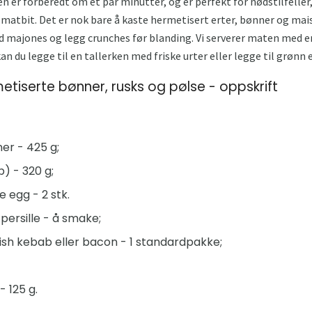
n er forberedt om et par minutter, og er perfekt for nødstilfeller
e matbit. Det er nok bare å kaste hermetisert erter, bønner og mai
ed majones og legg crunches før blanding. Vi serverer maten med en
n du legge til en tallerken med friske urter eller legge til grønn 
tiserte bønner, rusks og pølse - oppskrift
er - 425 g;
p) - 320 g;
e egg - 2 stk.
 persille - å smake;
sh kebab eller bacon - 1 standardpakke;
 125 g.