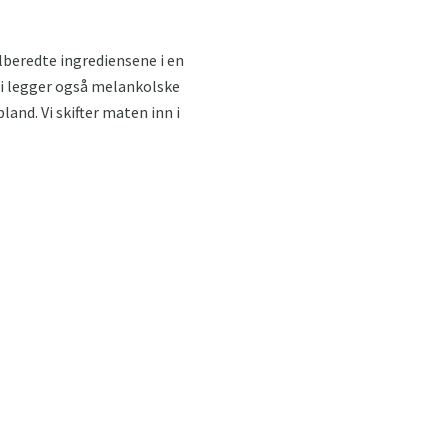
ilberedte ingrediensene i en
 Vi legger også melankolske
land. Vi skifter maten inn i