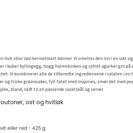
n hvit eller rød hermetisert bønner. Vi smelter den inn i en sikt og 
er i kuber kyllingegg, hogg halmskinken og syltet agurker gni på et
et. Vi kombinerer alle de tilberedte ingrediensene i salaten i en b
 og friske grønnsaker, fyll fatet med majones, smør det med pepp
jeks, bland, skift til en passende salatskål og server.
outoner, ost og hvitløk
it eller rød - 425 g;