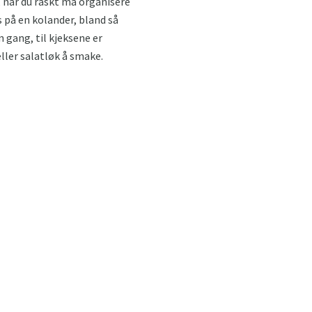
, når du raskt må organisere
s på en kolander, bland så
 gang, til kjeksene er
eller salatløk å smake.