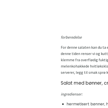
forberedelse
For denne salaten kan du ta e
denne tiden renser vi og kutt
klemme fra overflødig fuktigh
melenkohakkede hvitløksklær
serverer, legg til smak sprø k
Salat med bønner, cr
ingredienser:
hermetisert bønner, hv