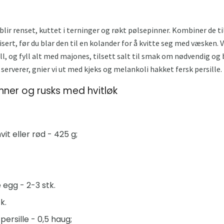
blir renset, kuttet i terninger og røkt pølsepinner. Kombiner de t
sert, før du blar den til en kolander for å kvitte seg med væsken.
ill, og fyll alt med majones, tilsett salt til smak om nødvendig og b
 serverer, gnier vi ut med kjeks og melankoli hakket fersk persille.
nner og rusks med hvitløk
it eller rød - 425 g;
 egg - 2-3 stk.
k.
persille - 0,5 haug;