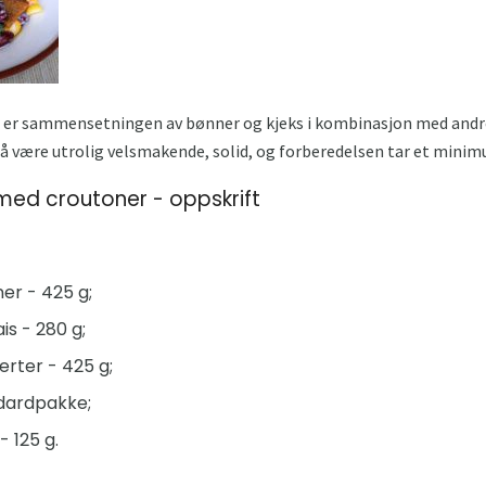
ter er sammensetningen av bønner og kjeks i kombinasjon med and
g å være utrolig velsmakende, solid, og forberedelsen tar et minimu
med croutoner - oppskrift
er - 425 g;
s - 280 g;
rter - 425 g;
ndardpakke;
 125 g.